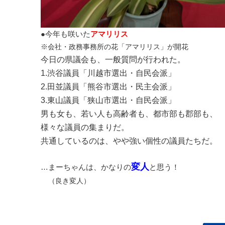
●今年も咲いた
アマリリス
※会社・政務事務所の花「アマリリス」が開花
今日の県議会も、一般質問が行われた。
1.渋谷議員「川越市選出・自民会派」
2.田並議員「熊谷市選出・民主会派」
3.東山議員「狭山市選出・自民会派」
男も女も、若い人も高齢者も、都市部も郡部も、
様々な議員の集まりだ。
共通しているのは、やや強い個性の議員たちだ。
変人
…まーちゃんは、かなりの
と思う！
（良き変人）