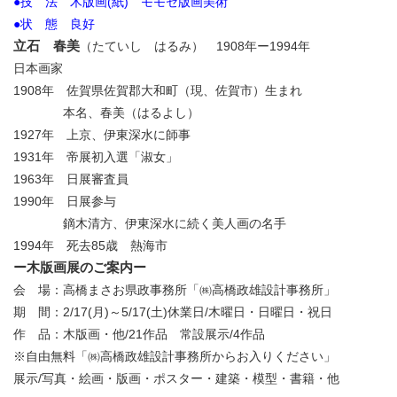
●技 法 木版画(紙) モモセ版画美術
●状 態 良好
立石 春美
（たていし
はるみ） 1908年ー1994年
日本画家
1908年 佐賀県佐賀郡大和町（現、佐賀市）生まれ
本名、春美（はるよし）
1927年 上京、伊東深水に師事
1931年 帝展初入選「淑女」
1963年 日展審査員
1990年 日展参与
鏑木清方、伊東深水に続く美人画の名手
1994年 死去85歳 熱海市
ー木版画展のご案内ー
会 場：高橋まさお県政事務所「㈱高橋政雄設計事務所」
期 間：2/17(月)～5/17(土)休業日/木曜日・日曜日・祝日
作 品：木版画・他/21作品 常設展示/4作品
※自由無料「㈱高橋政雄設計事務所からお入りください」
展示/写真・絵画・版画・ポスター・建築・模型・書籍・他