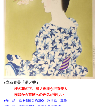
●
立石春美「湯ノ香」
桜の花の下、湯ノ香漂う浴衣美人
横顔から首筋への色気が美しい
●作 品 絵 H480
X W390 浮世絵 真作