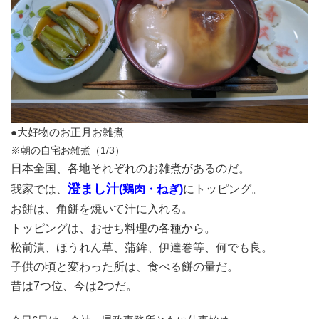
●大好物のお正月お雑煮
※朝の自宅お雑煮（1/3）
日本全国、各地それぞれのお雑煮があるのだ。
澄まし汁
我家では、
(鶏肉・ねぎ)
にトッピング。
お餅は、角餅を焼いて汁に入れる。
トッピングは、おせち料理の各種から。
松前漬、ほうれん草、蒲鉾、伊達巻等、何でも良。
子供の頃と変わった所は、食べる餅の量だ。
昔は7つ位、今は2つだ。