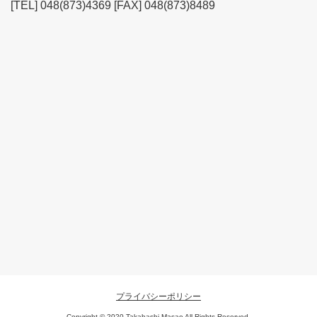
[TEL] 048(873)4369 [FAX] 048(873)8489
プライバシーポリシー
Copyright © 2020 Takahashi Masao All Rights Reserved.