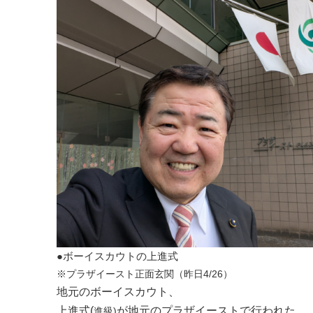
●ボーイスカウトの上進式
※プラザイースト正面玄関（昨日4/26）
地元のボーイスカウト、
上進式(
が地元のプラザイーストで行われた。
進級)