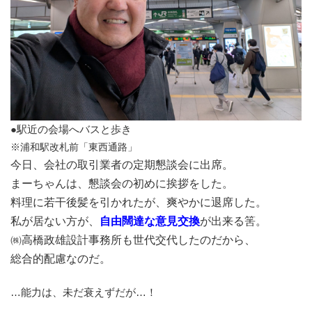
●駅近の会場へバスと歩き
※浦和駅改札前「東西通路」
今日、会社の取引業者の定期懇談会に出席。
まーちゃんは、懇談会の初めに挨拶をした。
料理に若干後髪を引かれたが、爽やかに退席した。
私が居ない方が、
自由闊達な意見交換
が出来る筈。
㈱高橋政雄設計事務所も世代交代したのだから、
総合的配慮なのだ。
…能力は、未だ衰えずだが…！