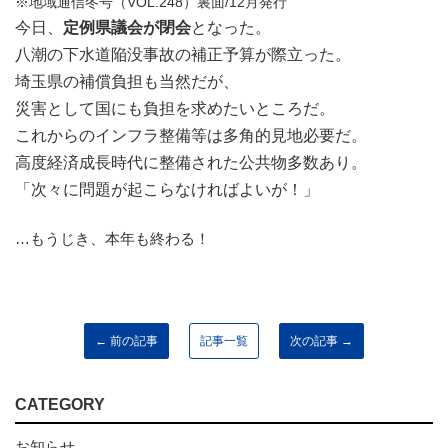
※地域通信冬号（VOL.248）裏面/12月発行
今日、
定例県議会が閉会
となった。
八潮の下水道陥没事故の補正予算が際立った。
埼玉県の補償負担も当然だが、
災害として国にも負担を求めたいところだ。
これからのインフラ整備等は多角的見地必要だ。
高度経済成長時代に整備された公共物多数あり。
「次々に問題が起こらなければよいが！」
…もうじき、本年も終わる！
← 前の記事
記事一覧
次の記事 →
CATEGORY
お知らせ