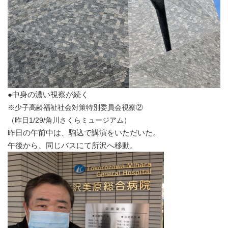
●中身の濃い視察が続く
※少子高齢福祉社会対策特別委員会視察②
（昨日1/29/角川さくらミュージアム
）
昨日の午前中は、駒込で講演をいただいた。
午後から、同じバスにて所沢へ移動。