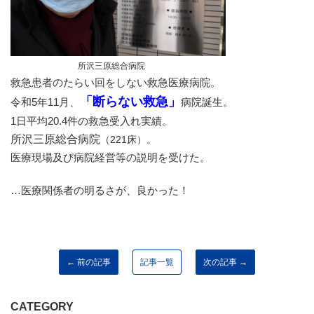
所沢三原総合病院
救急患者のたらい回をしない救急医療病院。
「断らない救急」
令和5年11月、
病院誕生。
1日平均20.4件の救急受入れ実績。
所沢三原総合病院
（221床）。
医療現場及び病院経営等の説明を受けた。
…医療関係者の明るさが、良かった！
← 前の記事
記事一覧
次の記事 →
CATEGORY