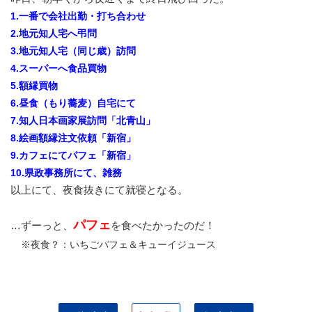
1.一番で会社出勤・打ち合わせ
2.地元知人宅へ弔問
3.地元知人宅（同じ歳）訪問
4.スーパーへ食品買物
5.額縁買物
6.昼食（もり蕎麦）自宅にて
7.知人日本画家展訪問「北青山」
8.絵画額縁注文依頼「新宿」
9.カフェにてパフェ「新宿」
10.県政事務所にて、雑務
以上にて、夜食抜きにて就寝となる。
パフェ
…ずーっと、
を食べたかったのだ！
※夜食？：いちごパフェ＆キューイジュース