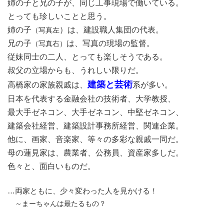
姉の子と兄の子が、同じ工事現場で働いている。
とっても珍しいことと思う。
姉の子
）は、建設職人集団の代表。
（写真左
兄の子
は、写真の現場の監督。
（写真右）
従妹同士の二人、とっても楽しそうである。
叔父の立場からも、うれしい限りだ。
建築と芸術
高橋家の家族親戚は、
系が多い。
日本を代表する金融会社の技術者、大学教授、
最大手ゼネコン、大手ゼネコン、中堅ゼネコン、
建築会社経営、建築設計事務所経営、関連企業。
他に、画家、音楽家、等々の多彩な親戚一同だ。
母の蓮見家は、農業者、公務員、資産家多しだ。
色々と、面白いものだ。
…両家ともに、少々変わった人を見かける！
～まーちゃんは最たるもの？