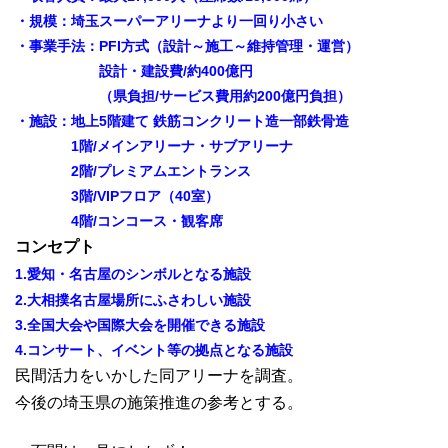
・規模：埼玉スーパーアリーナより一回り小さい
・事業手法：PFI方式（設計～施工～維持管理・運営）
設計・建設費/約
400億円
（県負担/サービス費用
約200億円負担
）
・施設：地上5階建て 鉄筋コンクリート造一部鉄骨造
1階/メインアリーナ・サブアリーナ
2階/プレミアムエントランス
3階/VIPフロア（40室）
4階/コンコース・観客席
コンセプト
1.愛知・名古屋のシンボルとなる施設
2.大相撲名古屋場所にふさわしい施設
3.全国大会や国際大会を開催できる施設
4.コンサート、イベント等の拠点となる施設
民間活力をいかした
同アリーナを調査。
今後の埼玉県の施策推進の参考とする。