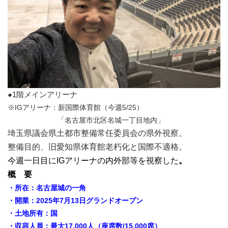
●1階メインアリーナ
※IGアリーナ：新国際体育館（今週5/25）
「名古屋市北区名城一丁目地内」
埼玉県議会県土都市整備常任委員会の県外視察。
整備目的、旧愛知県体育館老朽化と国際不適格。
今週一日目にIGアリーナの内外部等を視察した
。
概 要
・所在：名古屋城の一角
・開業：2025年7月13日グランドオープン
・土地所有：国
・収容人員：最大17,000
人（座席数/15,0
00席）