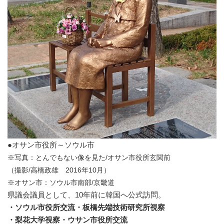
●オサン市役所～ソウル市
※
写真：とんでもない像を見た/オサン市役所玄関前
（撮影/高橋政雄 2016年10月）
※オサン市：ソウル市南部/京畿道
県議会議員として、10年前に韓国へ公式訪問。
・ソウル市役所交流・板橋先端技術研究所視察
・梨花大学視察・ウサン市役所交流