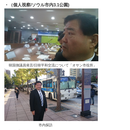
・（個人視察/ソウル市内3.1公園)
韓国側議員発言/日韓
平和交流について「オサン市役所」
市内探訪