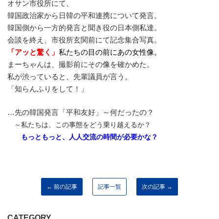
オサン市役所にて、
韓国政治家から日韓の平和連携について発言。
韓国側から一方的発言と聞き役の日本側私達。
会談を終え、市役所玄関前にて記念集合写真。
「アッと驚く」
私たちの目の前に
あの女性像。
まーちゃんは、撮影前にその像を確かめた。
私が渋っていると、先輩議員が言う。
「知らんふりをして！」
…先の韓国発言「平和友好」～何だったの？
～私たちは、この事態をどう乗り越えるか？
もっともっと、人人交流の時間が必要かな？
← 前の記事
記事一覧
次の記事 →
CATEGORY