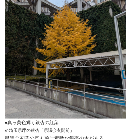
●真っ黄色輝く銀杏の紅葉
※埼玉県庁の銀杏「県議会玄関前」
県議会玄関の真ん前に素敵な銀杏の木がある。