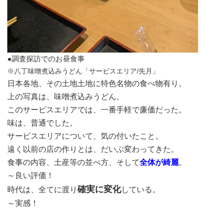
●調査探訪でのお昼食事
※八丁味噌煮込みうどん「サービスエリア/先月」
日本各地、その土地土地に特色名物の食べ物有り。
上の写真は、味噌煮込みうどん。
このサービスエリアでは、一番手軽で廉価だった。
味は、普通でした。
サービスエリアについて、気の付いたこと。
遠く以前の店の作りとは、だいぶ変わってきた。
食事の内容、土産等の並べ方、そして
全体が綺麗
。
～良い評価！
確実に変化
時代は、全てに渡り
している。
～実感！