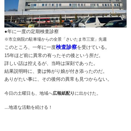
●年に一度の定期検査診察
※市立病院の駐車場からの全景「さいたま市三室」先週
検査診察
このところ、一年に一度
を受けている。
15年ほど前に異常の有ったその後という所だ。
詳しい話は控えるが、当時は深刻であった。
結果説明時に、妻は怖がり娘が付き添ったのだ。
ありがたい事に、その後何の異常も見つからない。
今日の土曜日も、地域へ
広報紙配り
に出かけた。
…地道な活動を続ける！