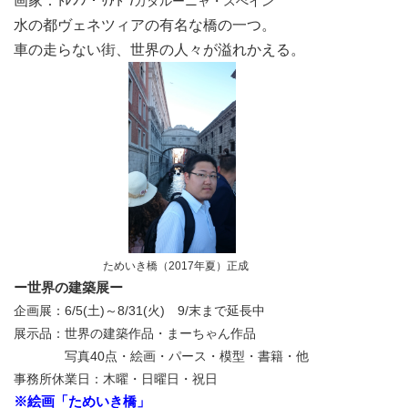
画家：ﾄﾚﾝﾂ・ﾘｱﾄﾞ/
カタルーニャ・スぺイン
水の都ヴェネツィアの有名な橋の一つ。
車の走らない街、世界の人々が溢れかえる。
ためいき橋（2017年夏）正成
ー世界の建築展ー
企画展：6/5(土)～8/31(火) 9/末まで延長中
展示品：世界の建築作品・まーちゃん作品
写真40点・絵画・パース・模型・書籍・他
事務所休業日：木曜・日曜日・祝日
※絵画「ためいき橋」