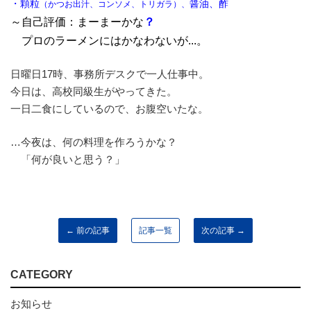
・顆粒
醤油、酢
（かつお出汁、コンソメ、トリガラ）、
～自己評価：まーまーかな
？
プロのラーメンにはかなわないが...。
日曜日17時、事務所デスクで一人仕事中。
今日は、高校同級生がやってきた。
一日二食にしているので、お腹空いたな。
…今夜は、何の料理を作ろうかな？
「何が良いと思う？」
← 前の記事
記事一覧
次の記事 →
CATEGORY
お知らせ