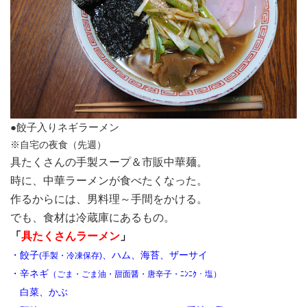
●餃子入りネギラーメン
※自宅の夜食（先週）
具たくさんの手製スープ＆市販中華麺。
時に、中華ラーメンが食べたくなった。
作るからには、男料理～手間をかける。
でも、食材は冷蔵庫にあるもの。
「
具たくさんラーメン
」
・餃子
、ハム、海苔、ザーサイ
(手製・冷凍保存)
・辛ネギ
（ごま・ごま油・甜面醤・唐辛子・ﾆﾝﾆｸ・塩）
白菜、かぶ