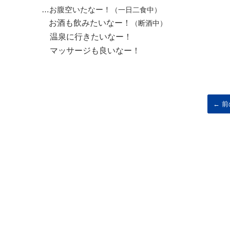
…お腹空いたなー！
（一日二食中）
お酒も飲みたいなー！
（断酒中）
温泉に行きたいなー！
マッサージも良いなー！
← 