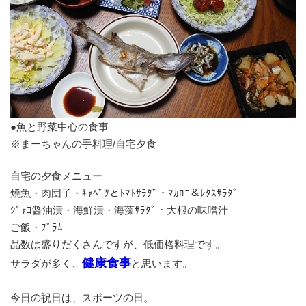
●魚と野菜中心の食事
※まーちゃんの手料理/自宅夕食
自宅の夕食メニュー
焼魚・肉団子・ｷｬﾍﾞﾂとﾄﾏﾄｻﾗﾀﾞ・ﾏｶﾛﾆ＆ﾚﾀｽｻﾗﾀﾞ
ｼﾞｬｺ醤油漬・海鮮漬・海藻ｻﾗﾀﾞ・大根の味噌汁
ご飯・ﾌﾟﾗﾑ
品数は盛りだくさんですが、低価格料理です。
健康食事
サラダが多く、
と思います。
今日の祝日は、スポーツの日。