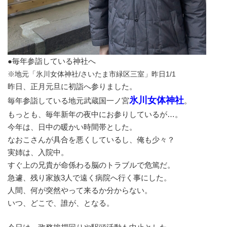
●毎年参詣している神社へ
※地元「氷川女体神社/さいたま市緑区三室」昨日1/1
昨日、正月元旦に初詣へ参りました。
氷川女体神社
毎年参詣している地元武蔵国一ノ宮
。
もっとも、毎年新年の夜中にお参りしているが…。
今年は、日中の暖かい時間帯とした。
なおこさんが具合を悪くしているし、俺も少々？
実姉は、入院中。
すぐ上の兄貴が命係わる脳のトラブルで危篤だ。
急遽、残り家族3人で遠く病院へ行く事にした。
人間、何が突然やって来るか分からない。
いつ、どこで、誰が、となる。
今日は、政務挨拶回りや駅頭活動も中止とした。