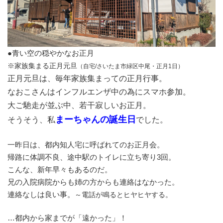
●青い空の穏やかなお正月
※家族集まる正月元旦
（自宅/さいたま市緑区中尾・正月1日）
正月元旦は、毎年家族集まっての正月行事。
なおこさんはインフルエンザ中の為にスマホ参加。
大ご馳走が並ぶ中、若干寂しいお正月。
まーちゃんの誕生日
そうそう、私
でした。
一昨日は、都内知人宅に呼ばれてのお正月会。
帰路に体調不良、途中駅のトイレに立ち寄り3回。
こんな、新年早々もあるのだ。
兄の入院病院からも姉の方からも連絡はなかった。
連絡なしは良い事。
～電話が鳴るとヒヤヒヤする。
…都内から家までが「遠かった」！