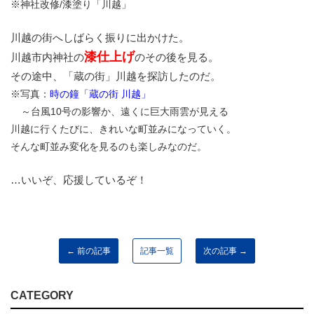
※神社改修/漆塗り「
川越」
川越の街へしばらく振りに出かけた。
漆仕上げ
川越市内神社の
のその後を見る。
その途中、「蔵の街」川越を探訪したのだ。
※写真：
時の鐘「蔵の街 川越」
～台風10号の影響か、遠くに巨大雨雲が見える
川越に行くたびに、きれいな町並みになっていく。
そんな町並み変化を見るのも楽しみなのだ。
…いいぞ、応援しているぞ！
← 前の記事
記事一覧
次の記事 →
CATEGORY