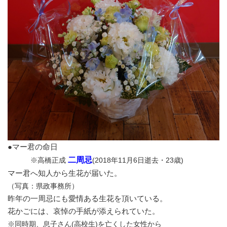
●マー君の命日
二周忌
※高橋正成
(2018年11月6日逝去・23歳)
マー君へ知人から生花が届いた。
（写真：県政事務所）
昨年の一周忌にも愛情ある生花を頂いている。
花かごには、哀悼の手紙が添えられていた。
※同時期、息子さん(
高校生)を亡くした女性から