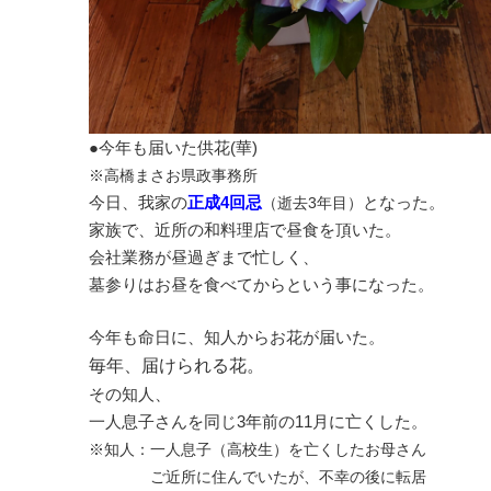
●今年も届いた供花(華)
※高橋まさお県政事務所
今日、我家の
正成4回忌
となった。
（逝去3年目）
家族で、近所の和料理店で昼食を頂いた。
会社業務が昼過ぎまで忙しく、
墓参りはお昼を食べてからという事になった。
今年も命日に、知人からお花が届いた。
毎年、届けられる花。
その知人、
一人息子さんを同じ3年前の11月に亡くした。
※知人：一人息子（高校生）を亡くしたお母さん
ご近所に住んでいたが、不幸の後に転居