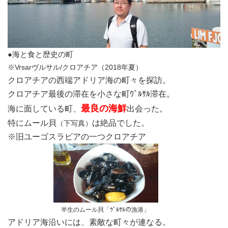
●海と食と歴史の町
※Vrsarヴルサル/クロアチア（2018年夏）
クロアチアの西端アドリア海の町々を探訪。
クロアチア最後の滞在を小さな町ｳﾞﾙｻﾙ滞在。
最良の海鮮
海に面している町、
出会った。
特にムール貝
は絶品でした。
（下写真）
※旧ユーゴスラビアの一つクロアチア
半生のムール貝「ｳﾞﾙｻﾙの漁港」
アドリア海沿いには、素敵な町々が連なる。