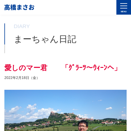
DIARY
まーちゃん日記
愛しのマー君 「ｸﾞﾗｰﾂ～ｳｨｰﾝへ」
2022年2月18日（金）