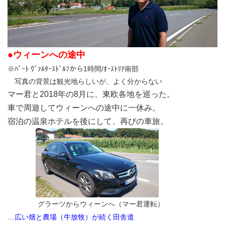
●ウィーンへの途中
※ﾊﾞｰﾄ ｳﾞｧﾙﾀｰｽﾄﾞﾙﾌから1時間/ｵｰｽﾄﾘｱ南部
写真の背景は観光地らしいが、よく分からない
マー君と2018年の8月に、東欧各地を巡った。
車で周遊してウィーンへの途中に一休み。
宿泊の温泉ホテルを後にして、再びの車旅。
グラーツからウィーンへ（マー君運転）
…広い畑と農場（牛放牧）が続く田舎道