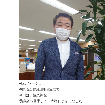
●緑とツーショット
※県議会 県議団事務室にて
今日は、議案調査日。
県議会へ登庁して、政務仕事をこなした。