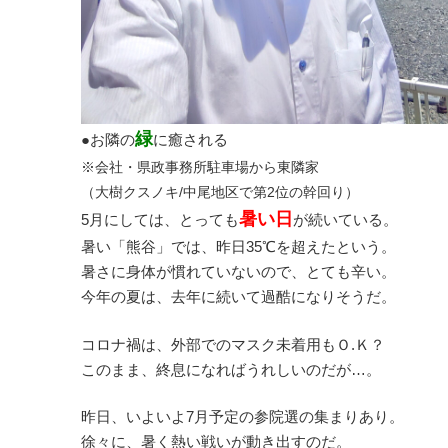
緑
●お隣の
に癒される
※会社・県政事務所駐車場から東隣家
（大樹クスノキ/中尾地区で第2位の幹回り）
暑い日
5月にしては、とっても
が続いている。
暑い「熊谷」では、昨日35℃を超えたという。
暑さに身体が慣れていないので、とても辛い。
今年の夏は、去年に続いて過酷になりそうだ。
コロナ禍は、外部でのマスク未着用もＯ.Ｋ？
このまま、終息になればうれしいのだが…。
昨日、いよいよ7月予定の参院選の集まりあり。
徐々に、暑く熱い戦いが動き出すのだ。