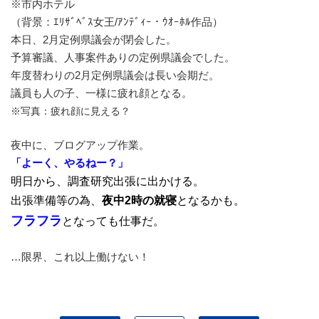
※市内ホテル
（背景：ｴﾘｻﾞﾍﾞｽ女王/ｱﾝﾃﾞｨｰ・ｳｵｰﾎﾙ作品）
本日、2月定例県議会が閉会した。
予算審議、人事案件ありの定例県議会でした。
年度替わりの2月定例県議会は長い会期だ。
議員も人の子、一様に疲れ顔となる。
※写真：疲れ顔に見える？
夜中に、ブログアップ作業。
「よーく、やるねー？」
明日から、調査研究出張に出かける。
出張準備等の為、
夜中2時の就寝
となるかも。
フラフラ
となっても仕事だ。
…限界、これ以上働けない！