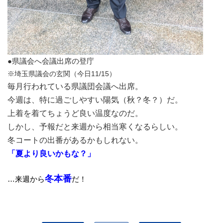
●県議会へ会議出席の登庁
※埼玉県議会の玄関（今日11/15）
毎月行われている県議団会議へ出席。
今週は、特に過ごしやすい陽気（秋？冬？）だ。
上着を着てちょうど良い温度なのだ。
しかし、予報だと来週から相当寒くなるらしい。
冬コートの出番があるかもしれない。
「夏より良いかもな？」
冬本番
…来週から
だ！