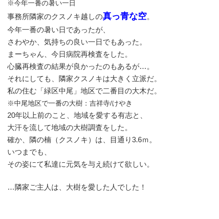
※今年一番の暑い一日
真っ青な空
事務所隣家のクスノキ越しの
。
今年一番の暑い日であったが、
さわやか、気持ちの良い一日でもあった。
まーちゃん、今日病院再検査をした。
心臓再検査の結果が良かったのもあるが…。
それにしても、隣家クスノキは大きく立派だ。
私の住む「緑区中尾」地区で二番目の大木だ。
※中尾地区で一番の大樹：吉祥寺/けやき
20年以上前のこと、地域を愛する有志と、
大汗を流して地域の大樹調査をした。
確か、隣の楠（クスノキ）は、目通り3.6ｍ。
いつまでも、
その姿にて私達に元気を与え続けて欲しい。
…隣家ご主人は、大樹を愛した人でした！