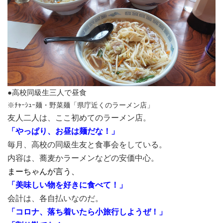
●高校同級生三人で昼食
※ﾁｬｰｼｭｰ麺・野菜麺「県庁近くのラーメン店」
友人二人は、ここ初めてのラーメン店。
「やっぱり、お昼は麺だな！」
毎月、高校の同級生友と食事会をしている。
内容は、蕎麦かラーメンなどの安価中心。
まーちゃんが言う、
「美味しい物を好きに食べて！」
会計は、各自払いなのだ。
「コロナ、落ち着いたら小旅行しようぜ！」