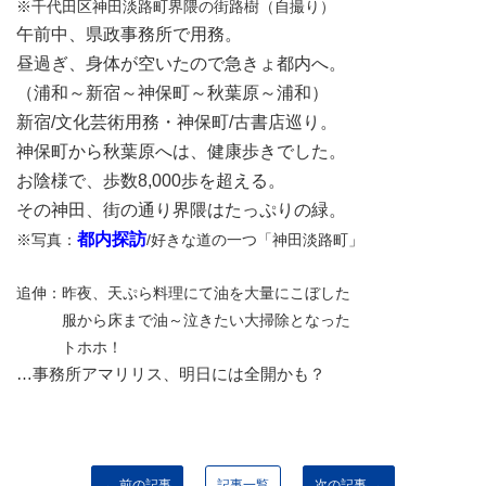
※千代田区神田淡路町界隈の街路樹（自撮り）
午前中、県政事務所で用務。
昼過ぎ、身体が空いたので急きょ都内へ。
（浦和～新宿～神保町～秋葉原～浦和）
新宿/文化芸術用務・神保町/古書店巡り。
神保町から秋葉原へは、健康歩きでした。
お陰様で、歩数8,000歩を超える。
その神田、街の通り界隈はたっぷりの緑。
都内探訪
※写真：
/好きな道の一つ「神田淡路町」
追伸：昨夜、天ぷら料理にて油を大量にこぼした
服から床まで油～泣きたい大掃除となった
トホホ！
…事務所アマリリス、明日には全開かも？
← 前の記事
記事一覧
次の記事 →