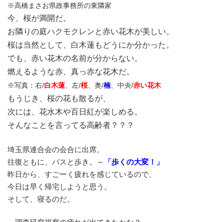
※高橋まさお県政事務所の東隣家
今、桜が満開だ。
お隣りの庭ハクモクレンと赤い花木が美しい。
桜は当然として、白木蓮もどうにか分かった。
でも、赤い花木の名前が分からない。
燃えるような赤、真っ赤な花木だ。
※写真：右/
白木蓮
、左/
桜
、奥/
楠
、中央/
赤い
花木
もうじき、桜の花も散るが、
次には、花水木や百日紅が楽しめる。
そんなことを言ってる高齢者？？？
埼玉県連合会の会合に出席。
往復ともに、バスと歩き。～
「歩くの大変！」
昨日から、すごーく疲れを感じているので、
今日は早く帰宅しようと思う。
そして、寝るのだ。