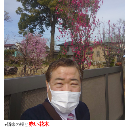
赤い花木
●隣家の桜と