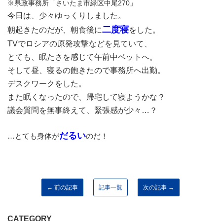
※県政事務所「さいたま市緑区中尾270」
今日は、少々ゆっくりしました。
二度寝
朝起きたのだが、朝食後に
をした。
TVでロシアの原発攻撃などを見ていて、
とても、眠たさを感じて午前中ベットへ。
そして昼、寝るの飽きたので事務所へ出勤。
デスクワークをした。
また眠くなったので、帰宅して寝ようかな？
議会質問を無事終えて、緊張感が少々…？
だるい
…とても身体が
のだ！
← 前の記事
記事一覧
次の記事 →
CATEGORY