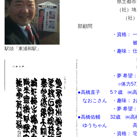
県土都市整備常
（社）埼玉県建築
（社）埼玉県宅地
部顧問
・資格： 
被災建築物応
駅頭「東浦和駅」
・趣味： 仕
探訪（歴史・
街中ふれ
・夢 希望
○体力57歳・精神
●高橋直子 5？歳 ㈱高
なおこさん ・趣味： 
・夢 希望： 
●高橋佑輔 32歳 ㈱高
ゆうちゃん 高橋
・資格： 宅地建