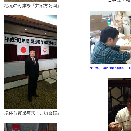
地元の河津桜「井沼方公園」
マー君と一緒に作業「事務所」
H2
県体育賞授与式「共済会館」