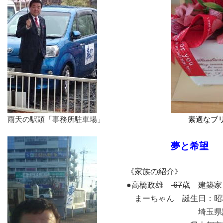
雨天の駅頭「事務所駐車場」
素適なブリザー
夢
と
希望
《家族の紹介》
●高橋政雄
67
歳 建築家
まーちゃん 誕生日：昭
埼玉県議会