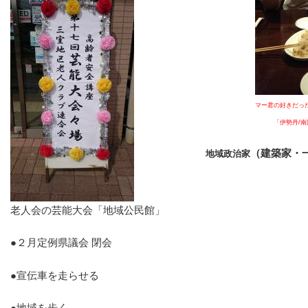
マー君の好きだった麺
「伊勢丹/南国酒
（建築家・
地域政治家
老人会の芸能大会「地域公民館」
●２月定例県議会 閉会
●宣伝車を走らせる
●地域を歩く