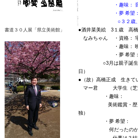
・趣味： 音楽・
・夢 希望： 結
○３２歳、働
書道３０人展「県立美術館」
●酒井菜美絵
3１歳 高
なみちゃん
・資格： 
・趣味： 
・夢 希望： 明
○3月は親子誕生日、
日）
●（故）高橋正成
生きて
マー君
大学生（芝
・趣味：
美術鑑賞・歴史考察
独）
・夢 希望：
何だったのか？数学
仕事は？結婚は？ 