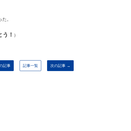
った。
とう！
）
前の記事
記事一覧
次の記事 →