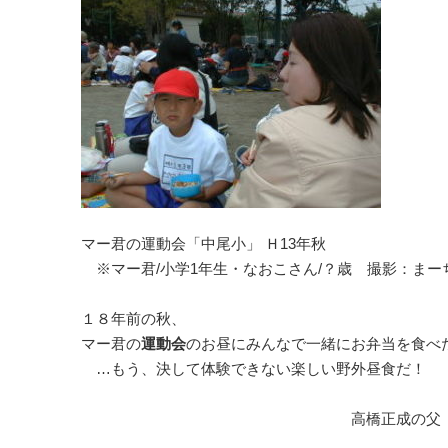
マー君の運動会「中尾小」
Ｈ13年秋
※マー君/小学1年生・なおこさん/？歳 撮影：まー
１８年前の秋、
マー君の
運動会
のお昼にみんなで一緒にお弁当を食べ
…もう、決して体験できない楽しい野外昼食だ！
高橋正成の父 高橋