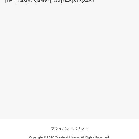
[TEL] 048(873)4369 [FAX] 048(873)8489
プライバシーポリシー
Copyright © 2020 Takahashi Masao All Rights Reserved.