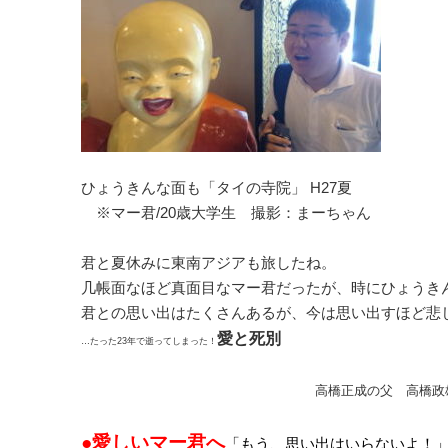
ひょうきんな面も「タイの寺院」
H27夏
※マー君/20歳大学生 撮影：まーちゃん
君と夏休みに東南アジアも旅したね。
几帳面なほど真面目なマー君だったが、時にひょうき
君との思い出は
たくさんあるが、今は思い出すほど悲
愛と死別
…たった23年で逝ってしまった！
高橋正成の父 高橋政
●愛しいマー君へ
「もう、思い出はいらないよ！