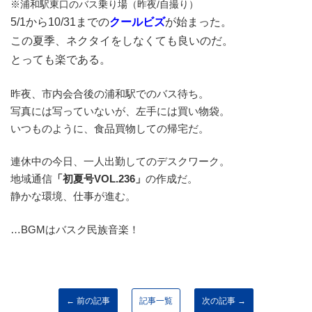
※浦和駅東口のバス乗り場（昨夜/自撮り）
5/1から10/31までの
クールビズ
が始まった。
この夏季、ネクタイをしなくても良いのだ。
とっても楽である。
昨夜、市内会合後の浦和駅でのバス待ち。
写真には写っていないが、左手には買い物袋。
いつものように、食品買物しての帰宅だ。
連休中の今日、一人出勤してのデスクワーク。
地域通信
「初夏号VOL.236」
の作成だ。
静かな環境、仕事が進む。
…BGMはバスク民族音楽！
← 前の記事
記事一覧
次の記事 →