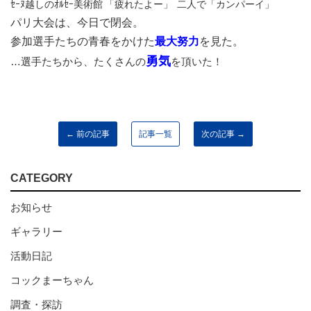
ｾｰﾇ越しのｵﾙｾｰ美術館
「疲れたよー」
二人で「カンパーイ」
パリ大会は、今日で閉会。
参加選手たちの青春をかけた
最大努力
を見た。
勇気
…選手たちから、たくさんの
を頂いた！
← 前の記事
記事一覧
次の記事 →
CATEGORY
お知らせ
ギャラリー
活動日記
コックまーちゃん
調査・探訪