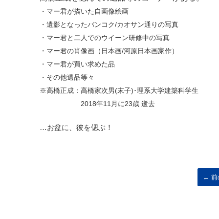
・マー君が描いた自画像絵画
・遺影となったバンコク/カオサン通りの写真
・マー君と二人でのウイーン研修中の写真
・マー君の肖像画（日本画/河原日本画家作）
・マー君が買い求めた品
・その他遺品等々
※高橋正成：高橋家次男(末子)･理系大学建築科学生
2018年11月に
23歳
逝去
…お盆に、彼を偲ぶ！
← 