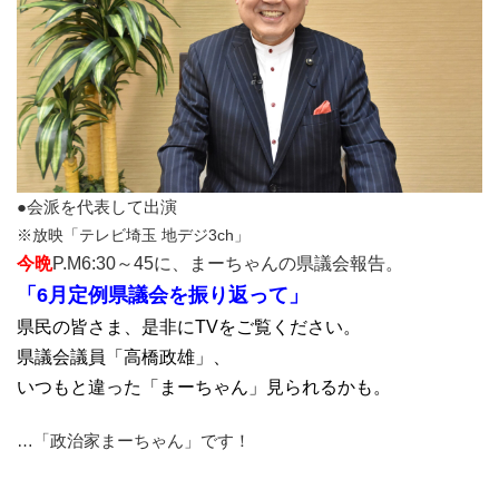
●会派を代表して出演
※放映「テレビ埼玉 地デジ3ch」
今晩
P.M6:30～45に、まーちゃんの県議会報告。
「6月定例県議会を振り返って」
県民の皆さま、是非にTVをご覧ください。
県議会議員「高橋政雄」、
いつもと違った「まーちゃん」見られるかも。
…「政治家まーちゃん」です！